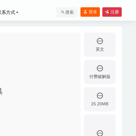
登录
注册
联系方式
搜索
英文
付费破解版
2020-03-25
具
0-03-28
25.20MB