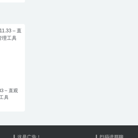
.33 – 直观
工具
这是广告！
扫码进群聊