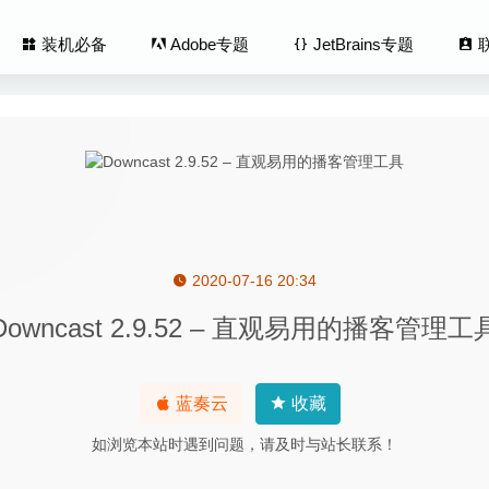
装机必备
Adobe专题
JetBrains专题
2020-07-16 20:34
are iCareFone 6.0.1.1 for Mac中文版-ios设备管理及优化加速软件
Downcast 2.9.52 – 直观易用的播客管理工
 Neutron 5.2.0 – 专业的智能混音插件
2026-02-24
of Typing(打字大师) 3.11.0 (15.11.0) 中文版-打字速度练习工具
202
ana 3.5.39 中文版-专业无损音乐播放器
2020-08-18
蓝奏云
收藏
One 3.1.4 中文版 – 功能强大的图片浏览和管理软件
2022-09-12
如浏览本站时遇到问题，请及时与站长联系！