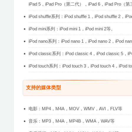
iPad 5，iPad Pro（第二代），iPad 6，iPad Pro
iPod shuffle系列：iPod shuffle 1，iPod shuffle 2，iPo
iPod mini系列：iPod mini 1，iPod mini 2等。
iPod nano系列：iPod nano 1，iPod nano 2，iPod nan
iPod classic系列：iPod classic 4，iPod classic 5，i
iPod touch系列：iPod touch 3，iPod touch 4，iPod t
支持的媒体类型
电影：MP4，M4A，MOV，WMV，AVI，FLV等
音乐：MP3，M4A，MP4B，WMA，WAV等