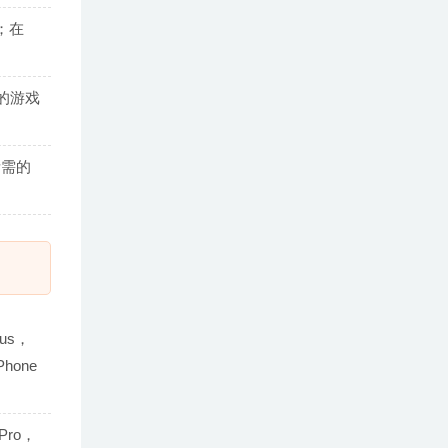
据；在
服的游戏
所需的
lus，
Phone
 Pro，