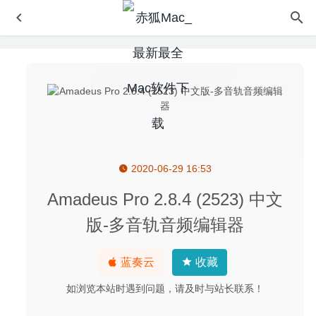
2020-06-29 16:53
Integrity Pro 9.6.1 for Mac破解版–网站死链清理及优化工
具
2020-04-05
Amadeus Pro 2.8.4 (2523) 中文
TinkerTool System 6.88 – 优秀的系统维护工具
2020-04-28
版-多音轨音频编辑器
Wondershare UniConverter 12.0.1.3 中文版-最好的视频格
式转换器
2020-07-20
蓝奏云
收藏
DaVinci Resolve Studio(达芬奇) 16.2.5 中文版-顶级视频调
色剪辑软件
2020-08-01
如浏览本站时遇到问题，请及时与站长联系！
Comic Life 3.5.15 for Mac- 功能强大的卡通漫画制作工具