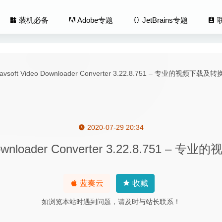
装机必备
Adobe专题
JetBrains专题
2020-07-29 20:34
r 3.1.4 – 音频文件波形显示工具
2023-03-24
o Downloader Converter 3.22.8.751
XD 28.2.12(免激活版) for Mac 中文版-优秀的界面设计和原型交
ator 3.4.14 中文版-功能强大的照片编辑工具
2026-04-12
蓝奏云
收藏
ark Sense 1.4.4 – 实用的图片添加水印工具
2024-06-12
如浏览本站时遇到问题，请及时与站长联系！
cConverter 12.5.2 中文版-万能图像编辑辑及格式转换
2026-05-10