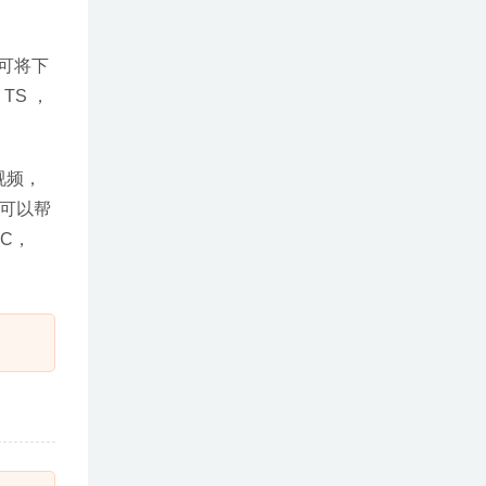
即可将下
TS ，
D视频，
r还可以帮
C，