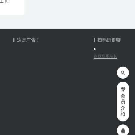
工具
这是广告！
扫码进群聊
点我联系站长
会
员
介
绍