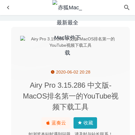
2020-06-02 20:28
Sidify Apple Music Converter 1.5.3 – 优秀的iTunes音频格
式转换工具
2020-04-28
Airy Pro 3.15.286 中文版-
Live Wallpaper & Themes 4K Pro 25.7 中文版 – 超高清4k
MacOS排名第一的YouTube视
动态实时壁纸软件
2026-01-06
频下载工具
One Switch 1.12 中文版-MacOS必备万能开关工具
2020-
04-20
Microsoft Outlook 2019 16.35 for Mac中文版-微软电子邮
蓝奏云
收藏
件和日历工具
2020-03-16
如浏览本站时遇到问题，请及时与站长联系！