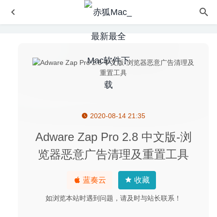
2020-08-14 21:35
捣蛋大脚怪(Sneaky Sasquatch) 2.0.5 中文版-有趣的休闲
冒险游戏
2024-12-21
Adware Zap Pro 2.8 中文版-浏
VideoPad Professional 8.40 – 功能齐全且直观易用的视频
览器恶意广告清理及重置工具
编辑器
2020-07-04
Posterino 3.7.4 – 简单易用的照片墙拼图软件
2020-05-13
蓝奏云
收藏
4K YouTube to MP3 3.12.0 – 在线音乐转换及下载器
2020-
04-21
如浏览本站时遇到问题，请及时与站长联系！
CaptureGRID 4.28 – 摄像机控制软件
2025-01-21