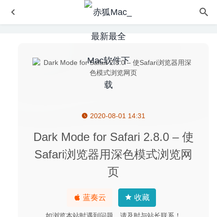
2020-08-01 14:31
Navicat Premium 15.0.20.1 中文版-可多重连接的数据库管
理工具
2020-09-14
Dark Mode for Safari 2.8.0 – 使
Movavi Screen Recorder 11.4.0 中文版-非常好用的屏幕录
Safari浏览器用深色模式浏览网
像及屏幕截图工具
2020-05-28
页
FontExplorer X Pro 7.1.2 – MacOS字体管理工具
2020-08-
20
WebScraper 4.15.6 – 网站数据提取工具
2023-03-24
蓝奏云
收藏
Autodesk AutoCAD 2021.0.1 中文版-非常出色且强大的
如浏览本站时遇到问题，请及时与站长联系！