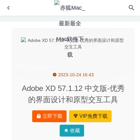
2023-10-24 16:43
Slidepad 1.0.28 for Mac- WEB应用侧边滑动窗口切换神器
2020-03-23
Adobe XD 57.1.12 中文版-优秀
Boxy SVG 3.38.0 – 专业的SVG图像矢量编辑器
2020-05-11
的界面设计和原型交互工具
Cisdem Duplicate Finder 5.2.0 – 简洁易用的重复文件查找
及清理工具
2020-07-11
立即下载
VIP免费下载
Remote Wake Up 1.4.1 – 实用的远程唤醒开机工具
2021-
03-02
收藏
Loop Mash Up 1.2.17 – 音乐创作软件
2026-03-26