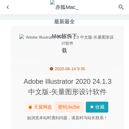
2020-06-14 9:35
FonePaw Video Converter Ultimate 10.9.0 中文版-视频格
式转换编辑软件
2025-01-09
Adobe Illustrator 2020 24.1.3
Network & Battery 13.1.0 中文版-实时网速显示及电池健康
中文版-矢量图形设计软件
工具
2023-07-22
4K Video Downloader 4.12.4 中文版-YouTube、Vimeo视
天翼网盘
密码:bu5w
收藏
频下载工具
2020-05-30
iThoughtsX 5.19 for Mac中文版-强大易用的的思维导图工
如浏览本站时遇到问题，请及时与站长联系！
具
2020-03-11