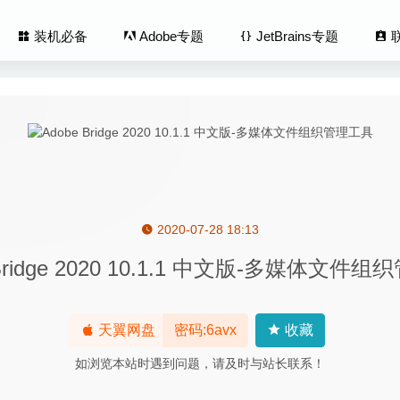
装机必备
Adobe专题
JetBrains专题
2020-07-28 18:13
t 3.2 中文版-专业的logo与图标矢量图形设计软件
2020-03-12
 Bridge 2020 10.1.1 中文版-多媒体文件
ckpoint 1.10.1 – PDF自动化批处理工具
2024-10-15
lus 3.6.2 – 优秀的多数据库管理工具
2020-07-14
Flow 9.0.2 for Mac中文版-非常优秀的屏幕录像软件
2020-03-24
天翼网盘
密码:6avx
收藏
 Chromatic Edges 1.0.13 – 照片复古艺术网络编辑工具
2020-07-03
如浏览本站时遇到问题，请及时与站长联系！