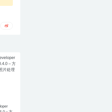
loper
.4.0 – 方