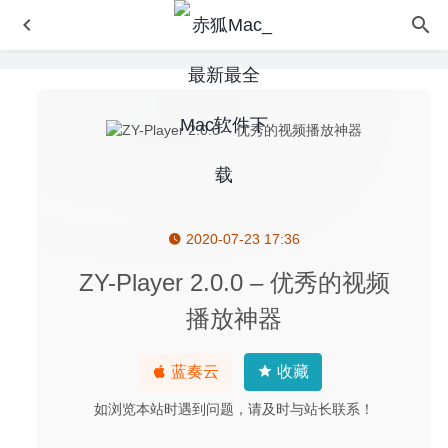
2020-07-23 17:36
Charles 5.2 – 非常强大的http抓包神器
2026-06-29
TurboCollage Pro 7.2.1 – 图片相册制作、拼图工具
2020-
ZY-Player 2.0.0 – 优秀的视频
08-20
播放神器
VideoDuke 1.10 (273) – 优秀的视频下载工具
2020-06-11
SyncTime 3.1.1 – 优秀的系统时间同步工具
2020-08-10
蓝奏云
收藏
Mactracker 7.9.3 – 查看所有Mac苹果设备全部信息
2020-
如浏览本站时遇到问题，请及时与站长联系！
07-18