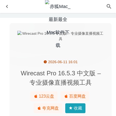
2026-06-11 16:01
Hasher 1.4 – 哈希值生成工具
2021-12-04
VirtualBox 6.1.12 中文版-功能强大且开源免费的虚拟机软
Wirecast Pro 16.5.3 中文版 –
件
2020-07-17
专业摄像直播视频工具
ZY-Player 2.1.0 – 优秀的视频播放神器
2020-07-29
PhoneClean Pro 5.6.3.20240904 中文版–iOS设备垃圾清
123云盘
百度网盘
理和优化工具
2024-09-08
SyncBird Pro 4.1.5 – 优秀的iPhone设备数据传输文件管理
夸克网盘
收藏
工具
2024-10-06