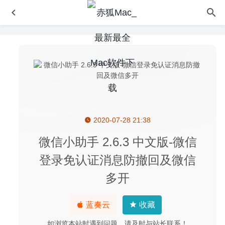
2020-07-28 21:38
Minitube for YouTube 3.9.3 – YouTube视频客户端
2022-
02-07
微信小助手 2.6.3 中文版-微信
iFinance(我的财经) 4.5.23 中文版-强大的个人记账财务管
登录免认证消息防撤回及微信
理软件
2020-08-11
多开
iClip 5.5.3 – 最强大的剪贴板管理工具
2020-07-21
Navicat for MySQL 17.1.9 中文版-数据库管理开发工具
2025-03-04
蓝奏云
收藏
Multitouch 1.17.3 for Mac- 触控板多点自定义手势操作
如浏览本站时遇到问题，请及时与站长联系！