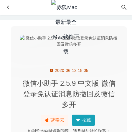
2020-06-12 18:05
Script Debugger 8.0.10 – 脚本调试软件
2025-01-20
Sound Control 2.4.2 – HDMI音量控制软件
2020-04-16
微信小助手 2.5.9 中文版-微信
Tinderbox 11.8.0 – 优秀的个人内容管理工具
2026-07-07
登录免认证消息防撤回及微信
IP Scanner Pro 3.97 – 优秀的局域网扫描工具
2020-05-05
多开
Audio Hijack 3.7.2 – 功能强大的音频录音工具
2020-05-01
蓝奏云
收藏
如浏览本站时遇到问题，请及时与站长联系！