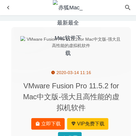
2020-03-14 11:16
Anytrans for Android 7.3.0(20200320) for Mac- Android(安
卓)手机数据传输管理工具
2020-03-26
VMware Fusion Pro 11.5.2 for
三国志汉末霸业 1.0.0.3412 中文版-正统三国回合制的SLG
Mac中文版-强大且高性能的虚
游戏
2023-03-17
拟机软件
Mediahuman Youtube Downloader 3.9.9.41 – 非常方便的
Youtube视频下载工具
2020-07-17
Permute 3.5 中文版-音视频格式转换工具
2020-07-23
立即下载
VIP免费下载
MacClean360 4.8 – 简单安全的MacOS清理软件
2020-09-