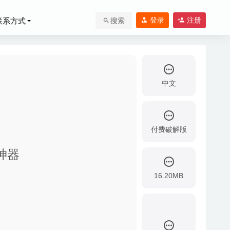
登录
注册
联系方式
搜索
中文
付费破解版
作神器
载及转换工具
2020-
16.20MB