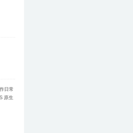
当作日常
S 原生