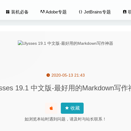
装机必备
Adobe专题
JetBrains专题
2020-05-13 21:43
3.34 中文版-漂亮神奇的计算器应用
2026-07-24
ysses 19.1 中文版-最好用的Markdown写
.2.2 for Mac- 触控板控制窗口和程序
2020-03-20
ft Video Downloader Converter 3.22.7.7496 – 专业的视频下
收藏
ny 9.6.7 – 老牌网站分析优化工具
2020-05-15
如浏览本站时遇到问题，请及时与站长联系！
 4.1.5 中文版-视频网站视频下载工具
2020-09-16