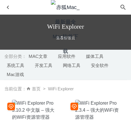
WiFi Explorer
查看标签云
全部分类：
MAC文章
应用软件
媒体工具
系统工具
开发工具
网络工具
安全软件
Wondershare UniConverter 11.6.4.6 for Mac中文版-最好
Mac游戏
的视频格式转换器
2020-02-18
PlistEdit 1.10 – 强大且专业的plist及json编辑器
2025-10-10
当前位置：
首页
WiFi Explorer
File Cabinet Pro 7.9.7 – Finder任务栏扩展增强
2020-07-23
PDF Expert 2.5.3 for Mac 中文版-最好用的PDF工具之一
2020-03-23
Adguard 2.4.6 (766) Nightly 中文版-世界上最高级的广告过
滤程序
2020-04-17