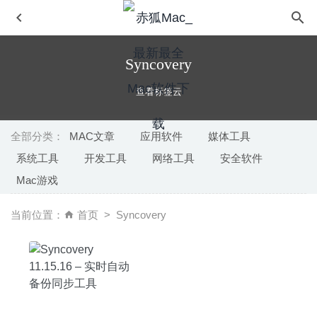
Syncovery
查看标签云
全部分类：
MAC文章
应用软件
媒体工具
系统工具
开发工具
网络工具
安全软件
Splash n Recolor 4.3 中文版-图片黑白转换工具
2023-02-
Mac游戏
16
FSNotes 4.6.0 中文版-轻量级笔记软件
2020-08-21
当前位置：
首页
Syncovery
beaTunes 5.2.13 – 优秀的iTunes音乐管理播放工具
2020-
08-28
Things 3.22.13 中文版-GTD时间日程管理工具
2026-08-04
VideoProc 6.4 中文版-强悍的视频编辑、录屏、下载工具
2024-07-19