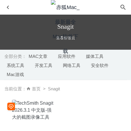
Snagit
查看标签云
全部分类：
MAC文章
应用软件
媒体工具
系统工具
开发工具
网络工具
安全软件
Sketch 66.1 中文版-优秀的矢量绘图软件
2020-05-22
Mac游戏
Snipaste 2.4.0 中文版-简单而强大的截图工具
2020-07-10
Soulver 3.2.3 for Mac- 在文本中计算的多功能计算器
当前位置：
首页
Snagit
2020-03-22
Dropshare 6.14-轻量简单的文件共享软件
2026-07-09
Batch Photo Resizer 3.2(10) – 简单好用的批量无损调整照
片大小
2023-02-06