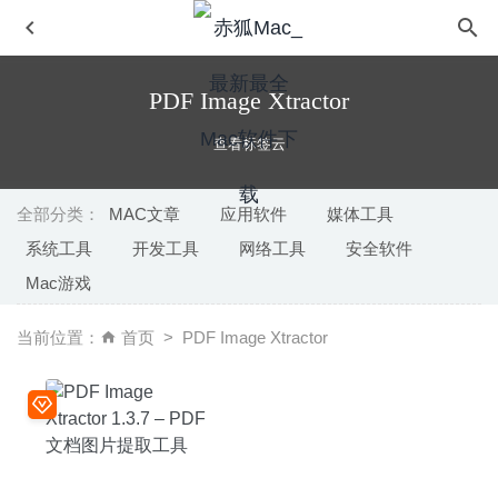
PDF Image Xtractor
查看标签云
全部分类：
MAC文章
应用软件
媒体工具
系统工具
开发工具
网络工具
安全软件
VideoDuke 1.10 (273) – 优秀的视频下载工具
2020-06-11
Mac游戏
Movavi Video Editor Plus 2020 20.4.0 中文版-非常高大上
的视频剪辑工具
2020-07-02
当前位置：
首页
PDF Image Xtractor
Photo & Video HDR 1.6 – 易用的 HDR 照片效果处理工具
2022-04-27
EPSViewer Pro 1.6 – 快速方便的AI和EPS矢量图文件预览
工具
2022-10-11
Path Finder 9.3.1 中文版-功能强大的文件管理器
2020-05-