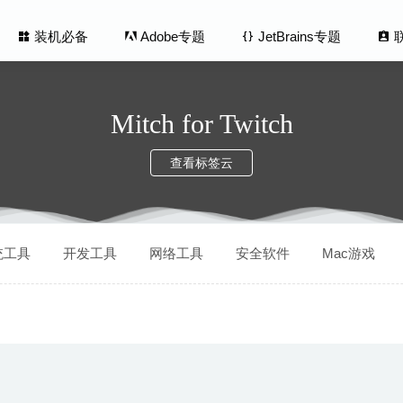
装机必备
Adobe专题
JetBrains专题
Mitch for Twitch
查看标签云
ra v1.33 Pandora Radio for Mac- 潘多拉音乐播放器客户端
2020-0
统工具
开发工具
网络工具
安全软件
Mac游戏
ndry MODO 17.1v1 – 3D建模/纹理和渲染软件
2025-02-11
uke 2.14 – 优秀的视频下载工具
2023-08-18
o Downloader 4.13.1 中文版-YouTube、Vimeo视频下载工具
2020
ner Professional 4.5 – 多功能Mac系统清理工具
2020-07-20