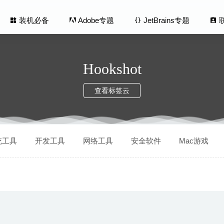
装机必备
Adobe专题
JetBrains专题
Hookshot
查看标签云
uke 2.14 – 优秀的视频下载工具
2023-08-18
统工具
开发工具
网络工具
安全软件
Mac游戏
Color Picker 1.6.0 – 优秀的屏幕取色工具
2020-06-06
ree Kingdoms HEROES) 1.3.2 中文版-史诗级三国策略战争
ll 2.5 for Mac中文版-快速打开当前目录的Shell神器
2020-03-12
Hider PRO 1.4.3 – 图片批量添加马赛克的工具
2022-01-16