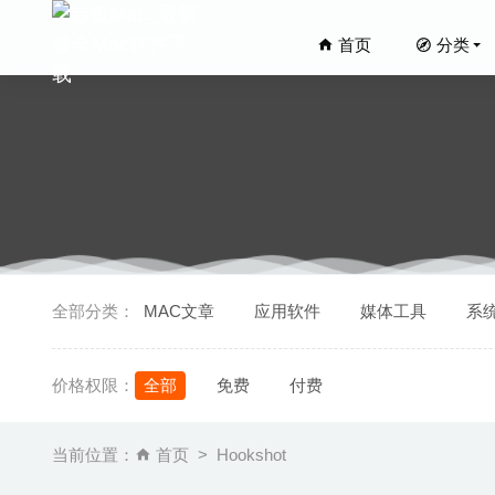
首页
分类
VideoD
全部分类：
MAC文章
应用软件
媒体工具
系
Drop – 
三国志(Th
价格权限：
全部
免费
付费
2025-07-16
Go2She
当前位置：
首页
Hookshot
Magic 