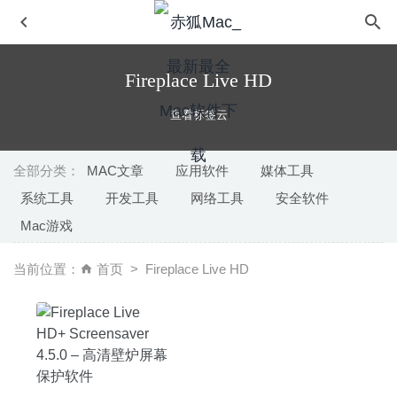
Fireplace Live HD
查看标签云
全部分类：
MAC文章
应用软件
媒体工具
系统工具
开发工具
网络工具
安全软件
4K Stogram 3.0.7 – 好用的Instagram视频下载工具
2020-
Mac游戏
08-19
Earth 3D 8.2.0-3D地球模拟软件
2026-02-23
当前位置：
首页
Fireplace Live HD
Comic Life 3.5.17 – 功能强大的卡通漫画制作工具
2020-
07-28
Parallels Desktop 19.1.0 中文完美激活版 – 最好用的虚拟
机软件
2023-10-23
Airy Pro 3.13.268 中文版-MacOS排名第一的YouTube视频