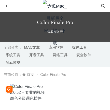
Color Finale Pro
查看标签云
全部分类：
MAC文章
应用软件
媒体工具
系统工具
开发工具
网络工具
安全软件
CleanMyMac X 4.6.5 中文版-Mac界系统清理软件大神
Mac游戏
2020-06-10
Audirvana 3.5.38 中文版-专业无损音乐播放器
2020-06-18
当前位置：
首页
Color Finale Pro
CudaText 1.110.0 – 优秀的跨平台代码编辑器
2020-08-25
DaVinci Resolve Studio(达芬奇) 16.2.4 中文版-顶级视频调
色剪辑软件
2020-07-19
Wondershare Filmora 9.5.0.30 – 好用的视频编辑合成软件
2020-06-04