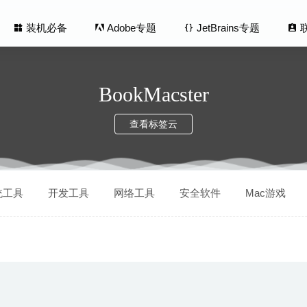
装机必备
Adobe专题
JetBrains专题
BookMacster
查看标签云
s 5.8.12 中文版-优秀的远程桌面连接控制工具
2026-08-04
统工具
开发工具
网络工具
安全软件
Mac游戏
 3.2.2 for Mac- UML类图建模工具
2020-03-23
ge Xtractor 1.3.7 – PDF文档图片提取工具
2021-02-01
mer 2.5.1 – 优化CPU占用率延长电池续航
2020-05-18
ant Complete 1.0.2 中文版-红巨人视频特效插件合集包
2020-08-23