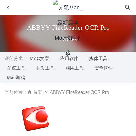
ABBYY FineReader OCR Pro
查看标签云
全部分类：
MAC文章
应用软件
媒体工具
系统工具
开发工具
网络工具
安全软件
Photo Mechanic 2025.1 – 数码照片编辑与管理系统
2025-
Mac游戏
02-14
Slidepad 1.0.36 – WEB应用侧边滑动窗口切换神器
2020-
当前位置：
首页
ABBYY FineReader OCR Pro
09-15
刺客信条4黑旗(Assassin’s Creed IV Black Flag) 1.08 中文
版 -动作冒险游戏
2024-09-01
Principle 5.10 for Mac- 界面交互动画设计神器
2020-03-11
Flashcard Hero 3.6.2 – 学习卡片制作工具
2025-08-28