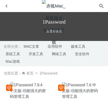
1Password
查看标签云
全部分类：
MAC文章
应用软件
媒体工具
系统工具
开发工具
网络工具
安全软件
Sidify Music Converter 2.5.1 中文版 – Spotify音乐格式转换
Mac游戏
器
2022-08-25
Filmage Converter 1.2.2 中文版 – 强大的音频视频格式转
当前位置：
首页
1Password
换工具
2023-03-29
Lock-It 1.3.0-简便易用的应用程序加密工具
2024-04-23
Smultron 12.1.1 中文版-简单好用的文本代码编辑器
2020-
07-30
Grids 6.0.8 中文版-Instagram可发布故事的桌面客户端