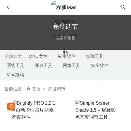
亮度调节
查看标签云
全部分类：
MAC文章
应用软件
媒体工具
系统工具
开发工具
网络工具
安全软件
Adobe InCopy 2020 15.1.1 中文版-优秀的写作编辑协同工
Mac游戏
具
2020-07-27
Mac FoneLab for iOS 10.6.28 中文版 – IOS 数据恢复软件
当前位置：
首页
亮度调节
2026-03-07
iSubtitle 3.3.2 for Mac- 非常优秀的视频字幕编辑工具
2020-02-29
Rottenwood 1.2.7 – 电影影评收藏工具
2020-08-13
SideNotes 1.0.2 for Mac- 非常优秀的的Mac侧边栏笔记工