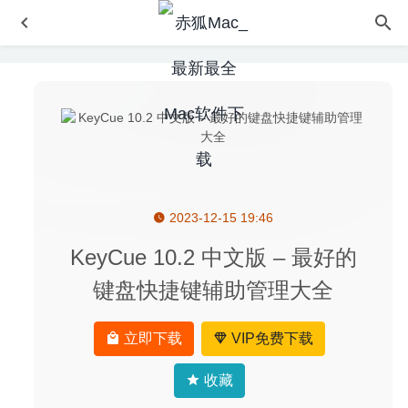
2023-12-15 19:46
Optimage 3.5.1 – 高级图像优化压缩工具
2021-11-27
A Better Finder Rename 11.15 – 功能强大的批量文件重命
KeyCue 10.2 中文版 – 最好的
名工具
2020-04-24
键盘快捷键辅助管理大全
NoteBurner iTunes DRM Audio Converter 2.5.1 for Mac-
音频格式转换工具
2020-03-28
立即下载
VIP免费下载
SecureCRT 8.7.3 – SSH/Telnet终端模拟器
2020-08-13
KeeWeb 1.14.0 中文版-开源跨平台的密码管理器
2020-04-
收藏
19