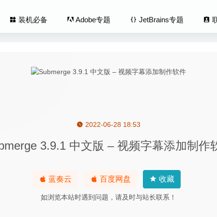
装机必备
Adobe专题
JetBrains专题
2022-06-28 18:53
hare DVD Creator 6.1.0.6 for Mac- 功能强大且实用的万兴DV
bmerge 3.9.1 中文版 – 视频字幕添加制
 Pro 2.8.4 (2493) 中文版-多音轨音频编辑器
2020-06-10
Media Encoder 2020 14.1 (免激活版) 中文版-视频和音频编码渲
蓝奏云
百度网盘
收藏
如浏览本站时遇到问题，请及时与站长联系！
te File Finder Pro 6.7.3 – 重复文件查找及清理工具
2020-06-27
Window Manager 3.3.0 – 非常好用的macOS窗口管理器
2021-08-