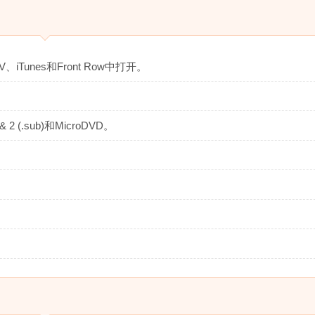
、iTunes和Front Row中打开。
2 (.sub)和MicroDVD。