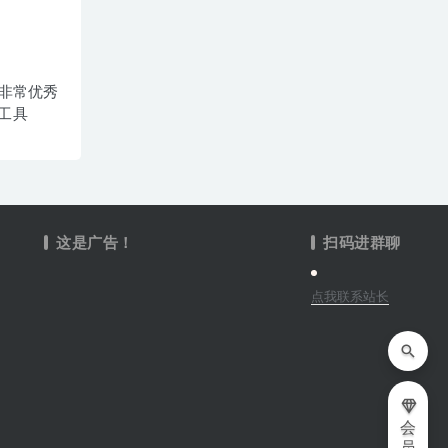
6 – 非常优秀
工具
这是广告！
扫码进群聊
点我联系站长
会
员