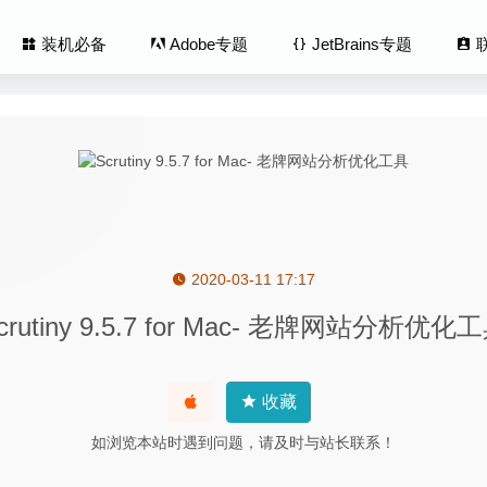
装机必备
Adobe专题
JetBrains专题
2020-03-11 17:17
1.7.4 中文版-非常优秀的截图录屏的神器
2020-08-06
crutiny 9.5.7 for Mac- 老牌网站分析优化
Age Pro 5.0.3 – 有意思的视频人脸拼接软件
2020-06-10
nch 5.2.1 – 系统性能测试工具
2020-06-26
 DRM Audio Converter 2.11.0 – 轻量级的音频转换工具
2024-05-29
收藏
 3.12.4 中文版-GTD时间日程管理工具
2020-06-04
如浏览本站时遇到问题，请及时与站长联系！