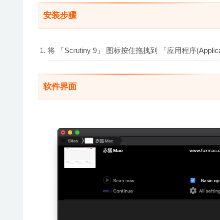
安装步骤
将 「Scrutiny 9」 图标按住拖拽到 「应用程序(App
软件界面