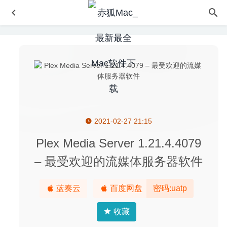
2021-02-27 21:15
Things 3.22.13 中文版-GTD时间日程管理工具
2026-08-04
iFastZip – RAR Unarchiver 9.0 中文版-macOS文件压缩与
Plex Media Server 1.21.4.4079
解压工具
2024-01-04
– 最受欢迎的流媒体服务器软件
Photos Exif Editor 5.0 – 照片exif信息查看和编辑工具
2025-09-20
蓝奏云
百度网盘
密码:uatp
iClip 5.5.2 for Mac- 最强大的剪贴板管理工具
2020-03-29
将进酒
2026-03-18
收藏