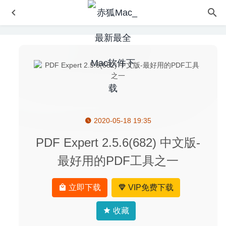
2020-05-18 19:35
Topaz Photo AI 4.0.4-专业人工智能图像AI降噪编辑软件
2025-09-15
PDF Expert 2.5.6(682) 中文版-
王国保卫战5:联盟Kingdom Rush Alliance TD 5.01.24 中文
最好用的PDF工具之一
版-经典塔防游戏
2025-07-16
Alfred 5 Powerpack 5.7.3-本地搜索及应用快速启动
2026-
立即下载
VIP免费下载
04-02
Screens 5.8.12 中文版-优秀的远程桌面连接控制工具
收藏
2026-08-04