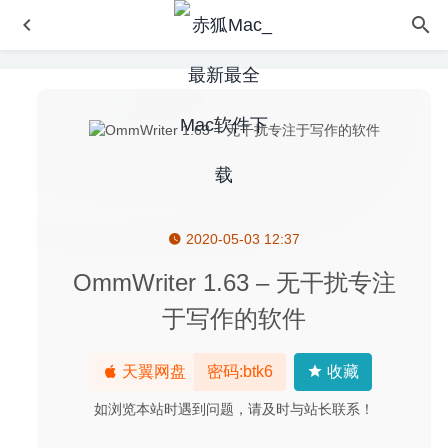
2020-05-03 12:37
微信小助手 2.5.7 中文版-微信登录免认证消息防撤回及微信
多开
2020-05-07
OmmWriter 1.63 – 无干扰专注
iFunia Video Converter Pro 7.4.0 – 专业的全功能视频转换
于写作的软件
工具
2023-10-10
Amadeus Pro 2.8.3 (2475) 中文版-多音轨音频编辑器
天翼网盘
密码:btk6
收藏
2020-05-25
Adobe Lightroom Classic 2020 9.3 中文版-专业的图像后期
如浏览本站时遇到问题，请及时与站长联系！
处理软件
2020-06-22