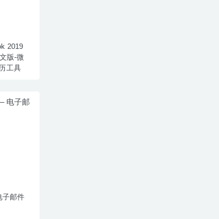
ok 2019
c中文版-微
历工具
– 电子邮件