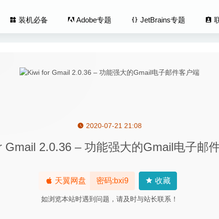
装机必备
Adobe专题
JetBrains专题
2020-07-21 21:08
nfo 26.05 – 实用的多媒体文件参数检测工具
2026-05-14
for Gmail 2.0.36 – 功能强大的Gmail电
1.9 中文版 – 支持原生农历显示的菜单栏日历软件
2023-01-20
ger Pro Edition 1.7.1.1524 – 图片管理软件
2020-05-21
 Merge Pro 2020.5400 – 文件及文件夹比较与合并的神器
2020-06-21
天翼网盘
密码:bxi9
收藏
Total Media Converter 9.1.50 – 实用的媒体视频格式转换器
2023-01
如浏览本站时遇到问题，请及时与站长联系！