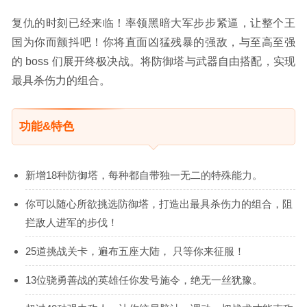
复仇的时刻已经来临！率领黑暗大军步步紧逼，让整个王
国为你而颤抖吧！你将直面凶猛残暴的强敌，与至高至强
的 boss 们展开终极决战。将防御塔与武器自由搭配，实现
最具杀伤力的组合。
功能&特色
新增18种防御塔，每种都自带独一无二的特殊能力。
你可以随心所欲挑选防御塔，打造出最具杀伤力的组合，阻
拦敌人进军的步伐！
25道挑战关卡，遍布五座大陆， 只等你来征服！
13位骁勇善战的英雄任你发号施令，绝无一丝犹豫。