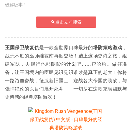
破解版本！
点击立即搜索
王国保卫战复仇
是一款全世界口碑最好的
塔防策略游戏
，
战无不胜的巫师维兹南再度登场！踏上这场史诗之旅，组
建军队，去履行他那阴险的计划吧……挖哈哈。做好准
备，让王国境内的臣民见识见识谁才是真正的老大！你将
一路浴血奋战，征服新旧疆土，迎战各大帝国的劲敌，与
强悍绝伦的头目们展开死斗——一切尽在这款充满幽默与
史诗感的经典塔防游戏！