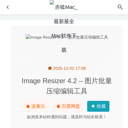
2025-12-02 17:08
中国式家长 1.0.9.0 中文版 – 现实主义模拟养成游戏
2021-
07-23
Image Resizer 4.2 – 图片批量
Aiseesoft Mac Video Converter Ultimate 9.2.66 – 优秀的
压缩编辑工具
多功能视频转换器
2020-04-17
FontLab 7.1.3 (7495) – 专业字体设计编辑器
2020-07-15
蓝奏云
百度网盘
收藏
Movavi Photo Editor 6.7.0 – 功能强大的图像编辑软件
2020-07-31
如浏览本站时遇到问题，请及时与站长联系！
Microsoft Remote Desktop 10.3.8 (1763) for Mac- 微软