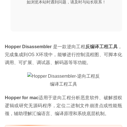
如浏览本站时遇到问题，请及时与站长联系！
转换工具
2025-02-12
Hopper Disassembler
 是一款逆向工程
反编译工程工具
，
完成集成到OS X环境中，能够进行控制流程图、可脚本化
调用、可扩展、调试器、解码器等等功能。
Hopper for mac
适用于逆向工程分析恶意软件、破解授权
逻辑或研究无源码程序，定位二进制文件崩溃点或性能瓶
颈，辅助理解汇编语言、编译原理和系统底层机制。