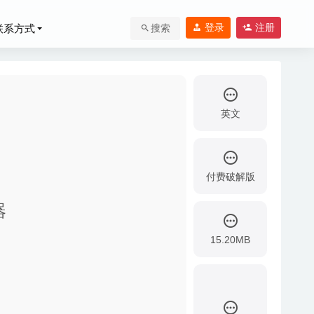
登录
注册
联系方式
搜索
英文
付费破解版
03
器
15.20MB