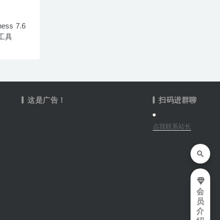
ness 7.6
工具
这是广告！
扫码进群聊
点我联系站长
会
员
介