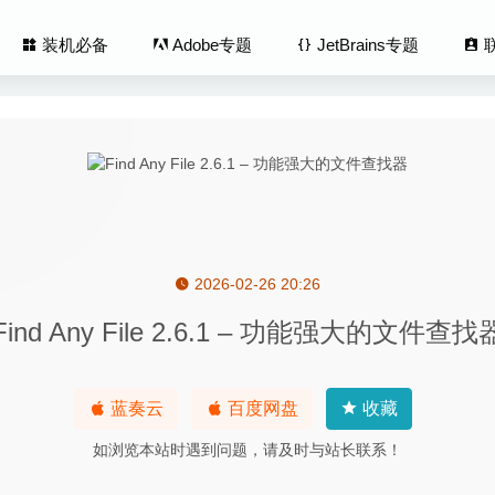
装机必备
Adobe专题
JetBrains专题
2026-02-26 20:26
 2.11.4 (13602) for Mac中文版-终极完美IOS设备管理工具
2020-04-
Find Any File 2.6.1 – 功能强大的文件查找
s 4.5.7 中文版-轻量级笔记软件
2020-08-13
 Pro 2.7.3 (2373) for Mac中文版-多音轨音频编辑器
2020-02-21
st 2.9.52 – 直观易用的播客管理工具
2020-07-16
蓝奏云
百度网盘
收藏
 5.7.2 for Mac- 跨平台优秀的SSH连接客户端
2020-04-03
如浏览本站时遇到问题，请及时与站长联系！