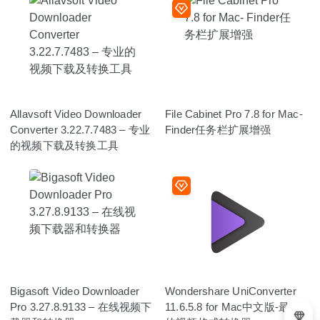
Allavsoft Video Downloader
File Cabinet Pro 7.8 for Mac-
Converter 3.22.7.7483 – 专业
Finder任务栏扩展增强
的视频下载及转换工具
Bigasoft Video Downloader
Wondershare UniConverter
Pro 3.27.8.9133 – 在线视频下
11.6.5.8 for Mac中文版-最好