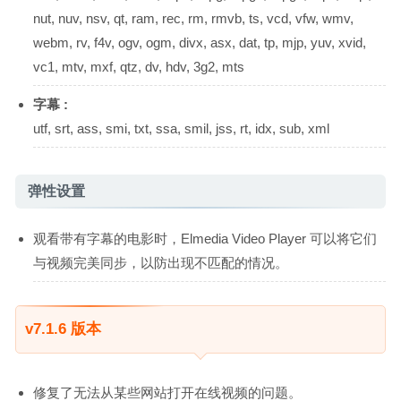
nut, nuv, nsv, qt, ram, rec, rm, rmvb, ts, vcd, vfw, wmv,
webm, rv, f4v, ogv, ogm, divx, asx, dat, tp, mjp, yuv, xvid,
vc1, mtv, mxf, qtz, dv, hdv, 3g2, mts
字幕 :
utf, srt, ass, smi, txt, ssa, smil, jss, rt, idx, sub, xml
弹性设置
观看带有字幕的电影时，Elmedia Video Player 可以将它们
与视频完美同步，以防出现不匹配的情况。
v7.1.6 版本
修复了无法从某些网站打开在线视频的问题。