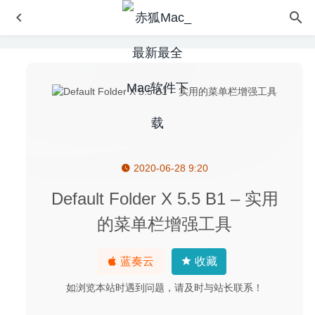
2020-06-28 9:20
SecureCRT 8.7.3 – SSH/Telnet终端模拟器
2020-08-13
Fig Player 1.3.37 中文版 – 简洁的视频播放器
2026-06-23
Default Folder X 5.5 B1 – 实用
Type Fu 4.7.3 – 打字练习工具
2020-05-31
的菜单栏增强工具
Type Fu 4.7.5 – 打字练习工具
2020-06-25
PDF Expert 2.5.10 中文版-最好用的PDF工具之一
2020-08-
蓝奏云
收藏
05
如浏览本站时遇到问题，请及时与站长联系！