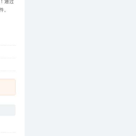
色！通过
件。