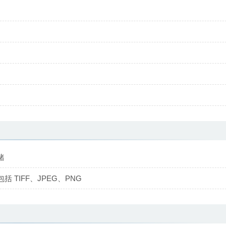
储
TIFF、JPEG、PNG