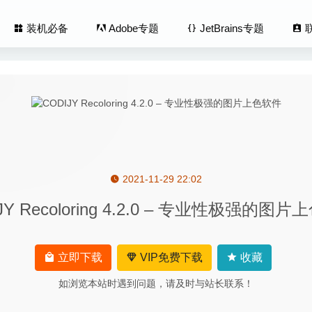
装机必备
Adobe专题
JetBrains专题
2021-11-29 22:02
t 4.9.1 破解版–文件批量文件命名软件
2020-05-10
JY Recoloring 4.2.0 – 专业性极强的图
 Pro(解优专业版) 1.6.1 中文版 – 专业的 7Z RAR ZIP 解压缩软件
2
Factory 5.7.6 for Mac- 小巧的文件夹图标修改工具
2020-03-25
s Desktop Business Edition 15.1.3.47255 for Mac中文版
立即下载
VIP免费下载
收藏
如浏览本站时遇到问题，请及时与站长联系！
n 3.6.0.20200701 – 智能的MacOS系统清理工具
2020-07-14