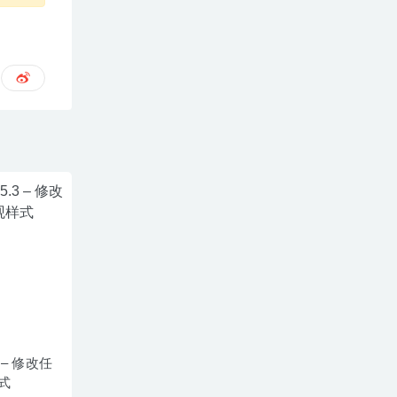
.3 – 修改任
式