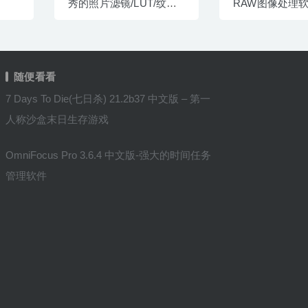
秀的照片滤镜/LUT/纹理
RAW图像处理
处理工具
随便看看
7 Days To Die(七日杀) 21.2b37 中文版 – 第一
人称沙盒末日生存游戏
OmniFocus Pro 3.6.4 中文版-强大的时间任务
管理软件