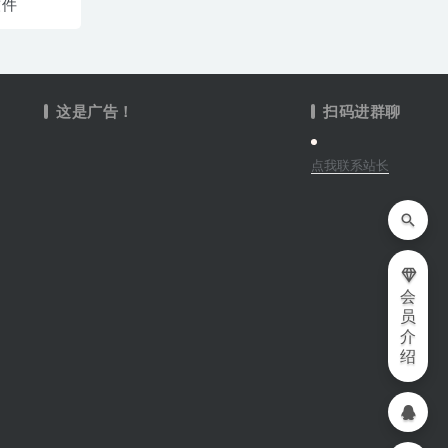
软件
这是广告！
扫码进群聊
点我联系站长
会
员
介
绍