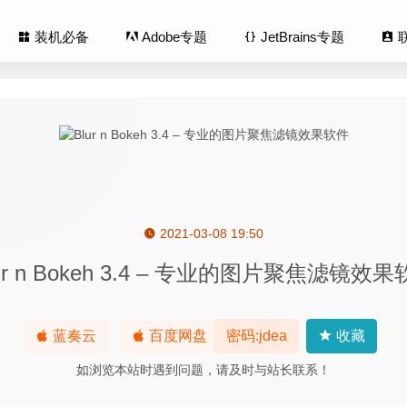
装机必备
Adobe专题
JetBrains专题
2021-03-08 19:50
ntacts 1.4.6 中文版-专业的通讯录管理软件
2020-05-10
ur n Bokeh 3.4 – 专业的图片聚焦滤镜效
ity Pro 9.8.5 破解版–网站死链清理及优化工具
2020-08-21
r Pro 1.6.78 – 轻量级且功能强大的视频播放器
2020-09-13
 Rip Studio Pro 1.1.12 – 照片拼接编辑合成工具
2020-07-10
蓝奏云
百度网盘
密码:jdea
收藏
ea 1.5.1 – 修改任意网站的外观样式
2020-04-19
如浏览本站时遇到问题，请及时与站长联系！