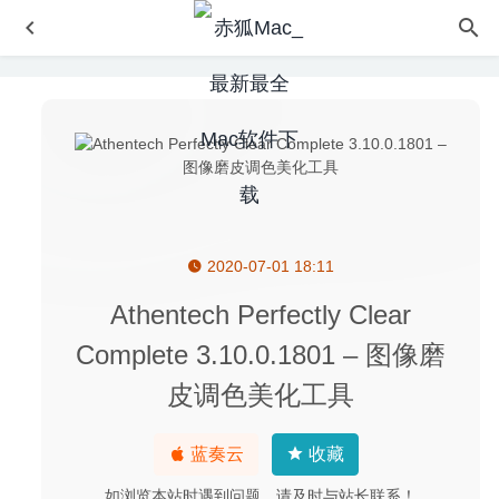
2020-07-01 18:11
Adobe After Effects 2020 17.11 中文版-视频合成及视频特
效制作
2020-06-22
Athentech Perfectly Clear
Unfolder 1.10.6 – 3D模型展开工具
2022-04-14
Complete 3.10.0.1801 – 图像磨
Creative Convert 1.4.0 – 文件格式转换工具
2020-07-18
皮调色美化工具
Bridge Constructor(桥梁构造者) 1.0r12 中文版 – 桥梁建造
益智类游戏
2026-02-14
蓝奏云
收藏
Apifox 1.0.0 beta.65 – 比 Postman 更好用的接口管理平台
2020-07-17
如浏览本站时遇到问题，请及时与站长联系！