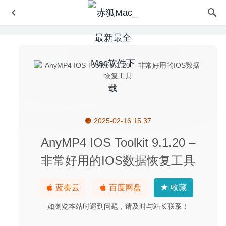
2025-02-16 15:37
KeeWeb 1.15.1 中文版-开源跨平台的密码管理器
2020-06-
09
AnyMP4 IOS Toolkit 9.1.20 –
Quantumult X(圈X) 1.5.5 中文版-高性能网络代理工具
非常好用的IOS数据恢复工具
2026-01-18
ImageRanger Pro Edition 1.7.2.1534 – 图片管理软件
蓝奏云
百度网盘
收藏
2020-06-16
OmniOutLiner Pro 5.6 for Mac中文版-非常强大的知识大纲
如浏览本站时遇到问题，请及时与站长联系！
管理神器
2020-03-20