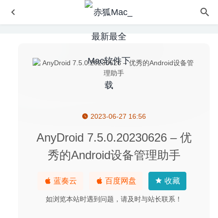
2023-06-27 16:56
iShot 1.6.7 Beta2 for Mac中文版-非常优秀的截图录屏的神
器
2020-03-19
AnyDroid 7.5.0.20230626 – 优
Wondershare Filmora 9.5.1.13 – 好用的视频编辑合成软件
秀的Android设备管理助手
2020-07-08
iCollections 9.7.8 中文版 – 桌面图标整理神器
2026-08-01
蓝奏云
百度网盘
收藏
7 Days To Die(七日杀) 21.2b37 中文版 – 第一人称沙盒末
日生存游戏
2024-04-27
如浏览本站时遇到问题，请及时与站长联系！
FSNotes 4.0.22 for Mac中文版-轻量级笔记软件
2020-02-