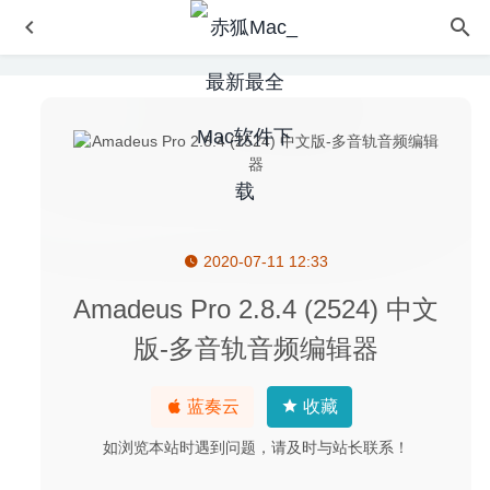
2020-07-11 12:33
Chaotica 2.0.25 – 分形艺术作品创作工具
2020-06-24
时空幻境周年纪念版(Braid Anniversary Edition) 2.5.2 中文
Amadeus Pro 2.8.4 (2524) 中文
版-经典动作解谜冒险游戏
2024-12-18
版-多音轨音频编辑器
1Password 7.6 中文版-功能强大的密码管理工具
2020-07-
16
蓝奏云
收藏
Dropzone Pro 4.0.3 – 文件拖拽效率神器
2020-04-16
如浏览本站时遇到问题，请及时与站长联系！
Understand 5.1 (1025) – 源代码静态分析审查工具
2020-
05-19