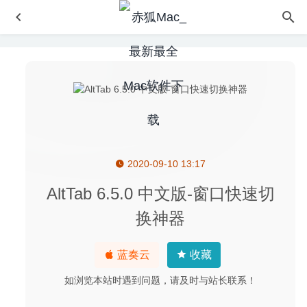
2020-09-10 13:17
Scrollow 2.12 – 非常实用的触控板手势工具
2026-04-17
Cisdem Duplicate Finder 6.5.0 – 简洁易用的重复文件查找
AltTab 6.5.0 中文版-窗口快速切
及清理工具
2023-12-16
换神器
Geekbench 5.2.2 – 系统性能测试工具
2020-07-08
Sublime Text 4.0 (4086) 中文版-非常出色的代码编辑器
蓝奏云
收藏
2020-09-15
如浏览本站时遇到问题，请及时与站长联系！
Klokki 1.1.3 for Mac- 基于规则的时间自动化跟踪的软件
2020-03-19