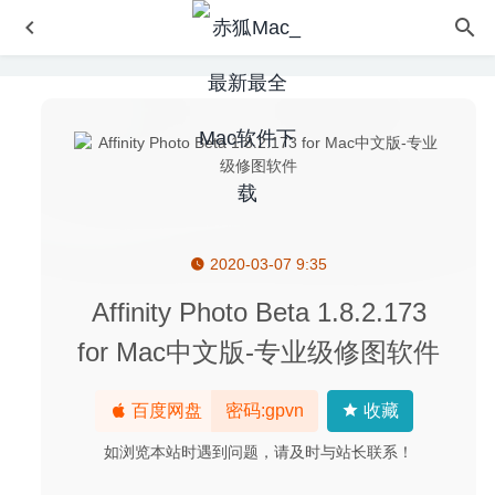
2020-03-07 9:35
iTrash 5.3.3 – 简单易用的应用程序卸载工具
2020-12-18
Reader 6.3-快速且简约的 PDF 阅读器
2024-07-31
Affinity Photo Beta 1.8.2.173
File List Export 2.4.0 (273) for Mac- 文件文件夹生成列表
for Mac中文版-专业级修图软件
导出工具
2020-03-11
TeoreX Inpaint 11.0.2 中文版 – 简单实用的图片去水印软件
百度网盘
密码:gpvn
收藏
2024-08-09
如浏览本站时遇到问题，请及时与站长联系！
Sidify Apple Music Converter 3.8.1 中文版 – 优秀的iTunes
音频格式转换工具
2022-09-02